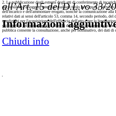
2. La pubblicazione degli estremi degli atti di conferimento di incarich
all’Art. 15 del D.L.vo 33/2
di consulenza a soggetti esterni a qualsiasi titolo per i quali è previst
dell'incarico e dell'ammontare erogato, nonché la comunicazione alla 
relativi dati ai sensi dell'articolo 53, comma 14, secondo periodo, del
Informazioni aggiuntiv
condizioni per l'acquisizione dell'efficacia dell'atto e per la liquida
sui rispettivi siti istituzionali gli elenchi dei propri consulenti indica
pubblica consente la consultazione, anche per nominativo, dei dati di
Chiudi info