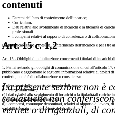
contenuti
Estremi dell’atto di conferimento dell’incarico;
Curriculum;
Dati relativi allo svolgimento di incarichi o la titolarità di carich
professionali
I compensi relativi al rapporto di consulenza o di collaborazion
Art. 15 c. 1,2
Da pubblicare entro 3 mesi dal conferimento dell’incarico e per i tre a
Art. 15 - Obblighi di pubblicazione concernenti i titolari di incarichi 
1. Fermi restando gli obblighi di comunicazione di cui all'articolo 1
pubblicano e aggiornano le seguenti informazioni relative ai titolari di i
conferiti, nonché di collaborazione o consulenza:
La presente sezione non è co
a) gli estremi dell'atto di conferimento dell'incarico;
b) il curriculum vitae;
c) i dati relativi allo svolgimento di incarichi o la titolarità di cariche 
scolastiche non conferiscono
svolgimento di attività professionali;
d) i compensi, comunque denominati, relativi al rapporto di lavoro, d
vertice o dirigenziali, di c
variabili o legate alla valutazione del risultato.