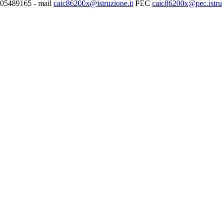
0705489165 - mail
caic86200x@istruzione.it
PEC
caic86200x@pec.istruz