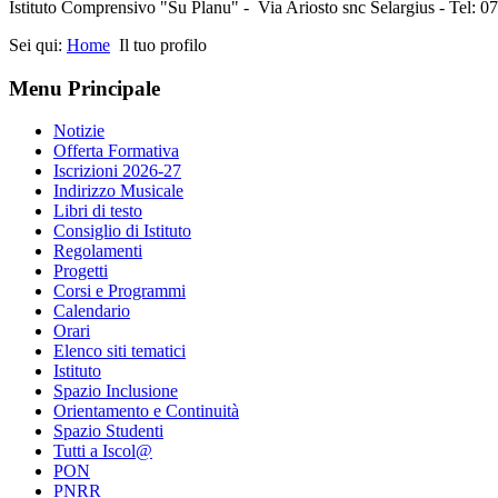
Istituto Comprensivo "Su Planu" - Via Ariosto snc Selargius - Tel: 
Sei qui:
Home
Il tuo profilo
Menu Principale
Notizie
Offerta Formativa
Iscrizioni 2026-27
Indirizzo Musicale
Libri di testo
Consiglio di Istituto
Regolamenti
Progetti
Corsi e Programmi
Calendario
Orari
Elenco siti tematici
Istituto
Spazio Inclusione
Orientamento e Continuità
Spazio Studenti
Tutti a Iscol@
PON
PNRR