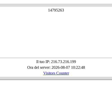
1
4
7
9
5
2
6
3
Il tuo IP: 216.73.216.199
Ora del server: 2026-08-07 10:22:48
Visitors Counter