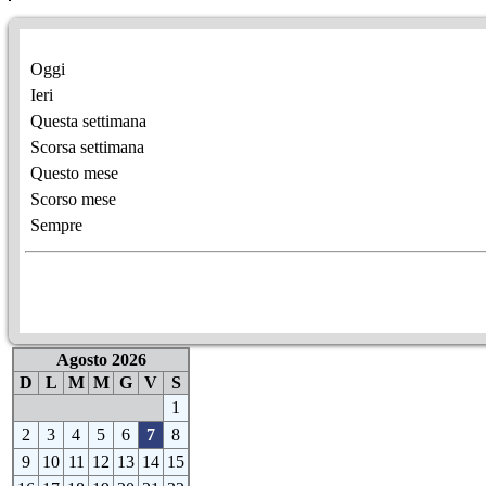
Oggi
Ieri
Questa settimana
Scorsa settimana
Questo mese
Scorso mese
Sempre
Agosto 2026
D
L
M
M
G
V
S
1
2
3
4
5
6
7
8
9
10
11
12
13
14
15