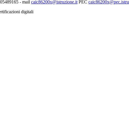
0705489165 - mail
caic86200x@istruzione.it
PEC
caic86200x@pec.istruz
tificazioni digitali