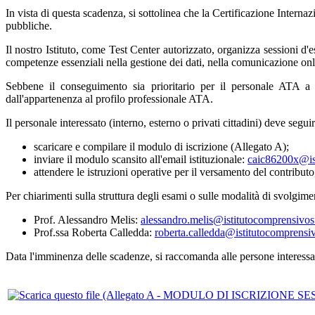
In vista di questa scadenza, si sottolinea che la Certificazione Interna
pubbliche.
Il nostro Istituto, come Test Center autorizzato, organizza session
competenze essenziali nella gestione dei dati, nella comunicazione onli
Sebbene il conseguimento sia prioritario per il personale ATA a 
dall'appartenenza al profilo professionale ATA.
Il personale interessato (interno, esterno o privati cittadini) deve segu
scaricare e compilare il modulo di iscrizione (Allegato A);
inviare il modulo scansito all'email istituzionale:
caic86200x@ist
attendere le istruzioni operative per il versamento del contribut
Per chiarimenti sulla struttura degli esami o sulle modalità di svolgimen
Prof. Alessandro Melis:
alessandro.melis@istitutocomprensivos
Prof.ssa Roberta Calledda:
roberta.calledda@istitutocomprensi
Data l'imminenza delle scadenze, si raccomanda alle persone interessat