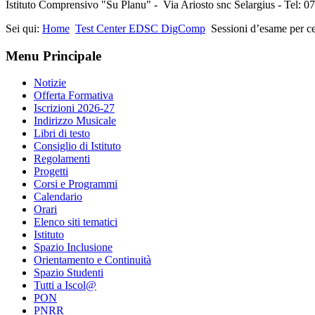
Istituto Comprensivo "Su Planu" - Via Ariosto snc Selargius - Tel: 
Sei qui:
Home
Test Center EDSC DigComp
Sessioni d’esame per cer
Menu Principale
Notizie
Offerta Formativa
Iscrizioni 2026-27
Indirizzo Musicale
Libri di testo
Consiglio di Istituto
Regolamenti
Progetti
Corsi e Programmi
Calendario
Orari
Elenco siti tematici
Istituto
Spazio Inclusione
Orientamento e Continuità
Spazio Studenti
Tutti a Iscol@
PON
PNRR