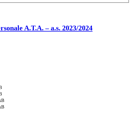
ersonale A.T.A. – a.s. 2023/2024
B
B
kB
kB