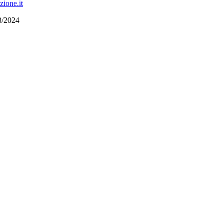
ione.it
23/2024