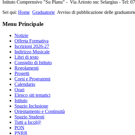
Istituto Comprensivo "Su Planu" - Via Ariosto snc Selargius - Tel: 
Sei qui:
Home
Graduatorie
Avviso di pubblicazione delle graduatorie
Menu Principale
Notizie
Offerta Formativa
Iscrizioni 2026-27
Indirizzo Musicale
Libri di testo
Consiglio di Istituto
Regolamenti
Progetti
Corsi e Programmi
Calendario
Orari
Elenco siti tematici
Istituto
Spazio Inclusione
Orientamento e Continuità
Spazio Studenti
Tutti a Iscol@
PON
PNRR