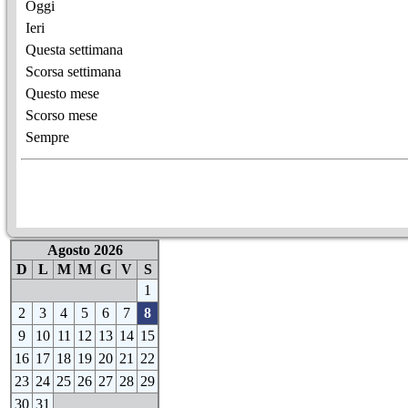
Oggi
Ieri
Questa settimana
Scorsa settimana
Questo mese
Scorso mese
Sempre
Agosto 2026
D
L
M
M
G
V
S
1
2
3
4
5
6
7
8
9
10
11
12
13
14
15
16
17
18
19
20
21
22
23
24
25
26
27
28
29
30
31