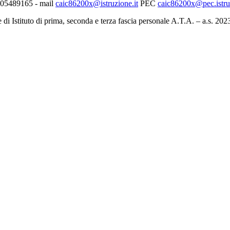
0705489165 - mail
caic86200x@istruzione.it
PEC
caic86200x@pec.istruz
 di Istituto di prima, seconda e terza fascia personale A.T.A. – a.s. 20