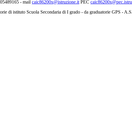
0705489165 - mail
caic86200x@istruzione.it
PEC
caic86200x@pec.istruz
torie di istituto Scuola Secondaria di I grado - da graduatorie GPS - A