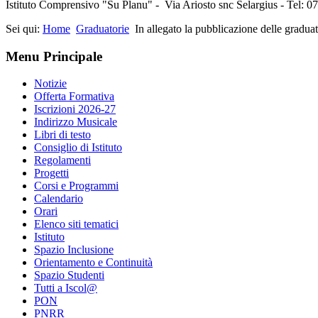
Istituto Comprensivo "Su Planu" - Via Ariosto snc Selargius - Tel: 
Sei qui:
Home
Graduatorie
In allegato la pubblicazione delle gradua
Menu Principale
Notizie
Offerta Formativa
Iscrizioni 2026-27
Indirizzo Musicale
Libri di testo
Consiglio di Istituto
Regolamenti
Progetti
Corsi e Programmi
Calendario
Orari
Elenco siti tematici
Istituto
Spazio Inclusione
Orientamento e Continuità
Spazio Studenti
Tutti a Iscol@
PON
PNRR