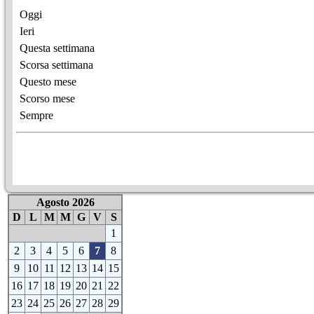
Oggi
Ieri
Questa settimana
Scorsa settimana
Questo mese
Scorso mese
Sempre
Agosto 2026
D
L
M
M
G
V
S
1
2
3
4
5
6
7
8
9
10
11
12
13
14
15
16
17
18
19
20
21
22
23
24
25
26
27
28
29