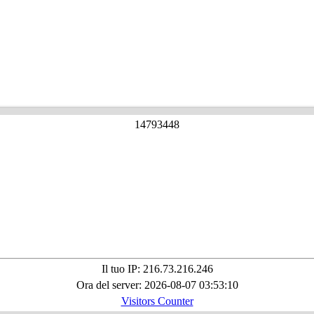
1
4
7
9
3
4
4
8
Il tuo IP: 216.73.216.246
Ora del server: 2026-08-07 03:53:10
Visitors Counter