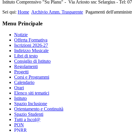
Istituto Comprensivo "Su Planu" - Via Ariosto snc Selargius - Tel: 
Sei qui:
Home
Archivio Amm. Trasparente
Pagamenti dell'amminist
Menu Principale
Notizie
Offerta Formativa
Iscrizioni 2026-27
Indirizzo Musicale
Libri di testo
Consiglio di Istituto
Regolamenti
Progetti
Corsi e Programmi
Calendario
Orari
Elenco siti tematici
Istituto
Spazio Inclusione
Orientamento e Continuità
Spazio Studenti
Tutti a Iscol@
PON
PNRR