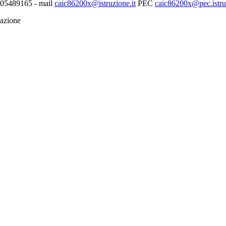
0705489165 - mail
caic86200x@istruzione.it
PEC
caic86200x@pec.istruz
razione