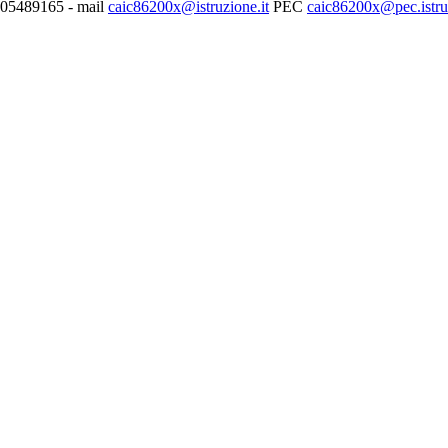
0705489165 - mail
caic86200x@istruzione.it
PEC
caic86200x@pec.istruz