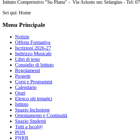
Istituto Comprensivo "Su Planu" - Via Ariosto snc Selargius - Tel: 
Sei qui:
Home
Menu Principale
Notizie
Offerta Formativa
Iscrizioni 2026-27
Indirizzo Musicale
Libri di testo
Consiglio di Istituto
Regolamenti
Progetti
Corsi e Programmi
Calendario
Orari
Elenco siti tematici
Istituto
Spazio Inclusione
Orientamento e Continuità
Spazio Studenti
Tutti a Iscol@
PON
PNRR