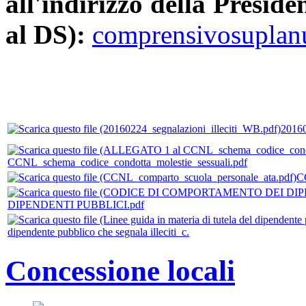
all'indirizzo della Presiden
al DS):
comprensivosupla
20160
CCNL_schema_codice_condotta_molestie_sessuali.pdf
C
DIPENDENTI PUBBLICI.pdf
dipendente pubblico che segnala illeciti_c.
Concessione locali