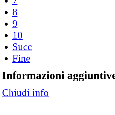
7
8
9
10
Succ
Fine
Informazioni aggiuntiv
Chiudi info