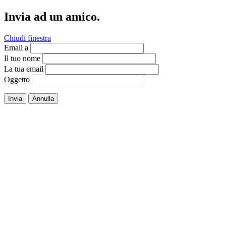
Invia ad un amico.
Chiudi finestra
Email a
Il tuo nome
La tua email
Oggetto
Invia
Annulla